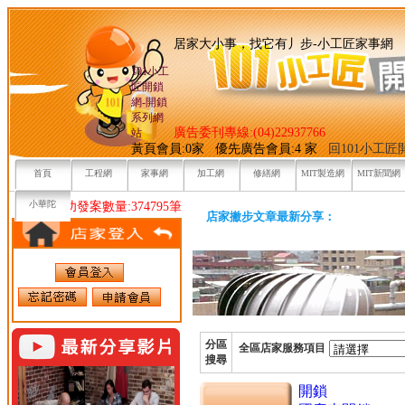
居家大小事，找它有丿步-小
101小工
匠開鎖
網-開鎖
系列網
廣告委刊專線:(04)22937766
站
黃頁會員:0家 優先廣告會員:4 家
回101小工
首頁
工程網
家事網
加工網
修繕網
MIT製造網
MIT新聞網
小華陀
目前已成功發案數量:374795筆
店家撇步文章最新分享：
分區
全區店家服務項目
搜尋
開鎖