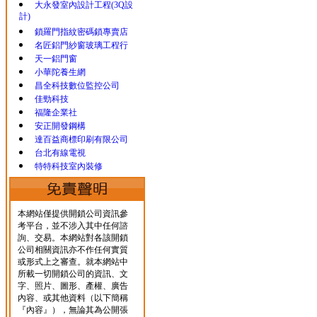
大永發室內設計工程(3Q設
計)
鎖羅門指紋密碼鎖專賣店
名匠鋁門紗窗玻璃工程行
天一鋁門窗
小華陀養生網
昌全科技數位監控公司
佳勁科技
福隆企業社
安正開發鋼構
達百益商標印刷有限公司
台北有線電視
特特科技室內裝修
本網站僅提供開鎖公司資訊參
考平台，並不涉入其中任何諮
詢、交易。本網站對各該開鎖
公司相關資訊亦不作任何實質
或形式上之審查。就本網站中
所載一切開鎖公司的資訊、文
字、照片、圖形、產權、廣告
內容、或其他資料（以下簡稱
『內容』），無論其為公開張