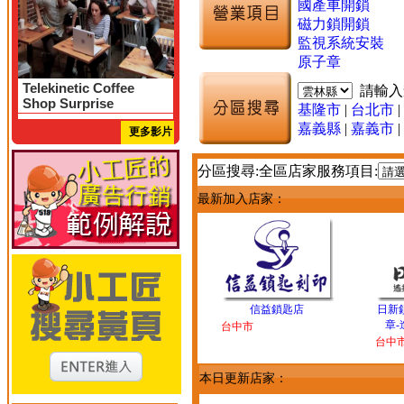
國產車開鎖
磁力鎖開鎖
監視系統安裝
原子章
Telekinetic Coffee
請輸
Shop Surprise
基隆市
|
台北市
|
嘉義縣
|
嘉義市
|
更多影片
分區搜尋:全區店家服務項目:
最新加入店家：
信益鎖匙店
日新
章-
台中市
台中
本日更新店家：