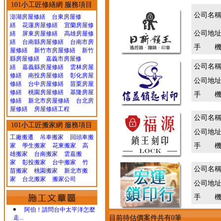
101小工匠修繕網 服務項目
公司名
澎湖房屋修繕
台東房屋修
繕
花蓮房屋修繕
宜蘭房屋修
公司地
繕
屏東房屋修繕
高雄房屋修
繕
台南縣房屋修繕
台南市房
手 機
屋修繕
新竹市房屋修繕
新竹
縣房屋修繕
嘉義市房屋修
公司名
繕
嘉義縣房屋修繕
雲林房屋
修繕
南投房屋修繕
彰化房屋
公司地
修繕
台中房屋修繕
苗栗房屋
修繕
桃園房屋修繕
基隆房屋
手 機
修繕
新北市房屋修繕
台北房
屋修繕
房屋修繕工程
公司名
101小工匠搬家網 服務項目
公司地
工廠搬遷 吊車搬家
回頭車搬
家
學生搬家
花東搬家
高
手 機
雄搬家
台南搬家
雲嘉搬
家
彰投搬家
台中搬家
竹
公司名
苗搬家
桃園搬家
新北市搬
家
台北搬家
搬家公司
公司地
手 機
阿伯！請問台中太平洋怎麼
走...
目前待估價案件共有0筆