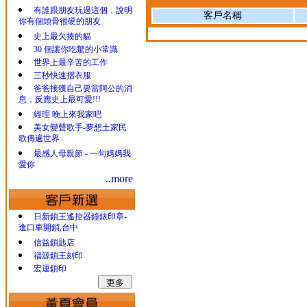
有誰跟朋友玩過這個，說明
客戶名稱
你有個頭骨很硬的朋友
史上最欠揍的貓
30 個讓你吃驚的小常識
世界上最辛苦的工作
三秒快速摺衣服
爸爸接獲自己要當阿公的消
息，反應史上最可愛!!!
經理.晚上來我家吧
美女變聲歌手-夢想土家民
歌傳遍世界
最感人母親節 - 一句媽媽我
愛你
..more
日新鎖王遙控器鐘錶印章-
進口車開鎖,台中
信益鎖匙店
福源鎖王刻印
宏運鎖印