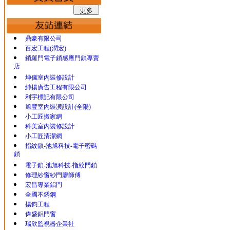
鼎豪有限公司
百宏工程(潤宏)
鎖羅門電子鎖感應門鎖專賣
店
坤儀室內裝修設計
紳揚廣告工程有限公司
利宇標記有限公司
旭豐室內裝潢設計(全陽)
小工匠搬家網
科美室內裝修設計
小工匠清潔網
指紋鎖-池旭科技-電子密碼
鎖
電子鎖-池旭科技-指紋門鎖
修理紗窗紗門廖師傅
宏昌專業鋁門
全國不銹鋼
揚鈞工程
偉盛鋁門窗
瑞欣監視器企業社