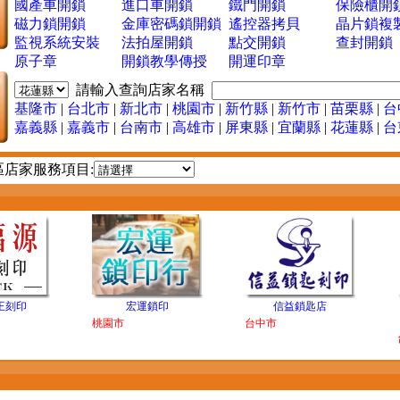
國產車開鎖
進口車開鎖
鐵門開鎖
保險櫃開
磁力鎖開鎖
金庫密碼鎖開鎖
遙控器拷貝
晶片鎖複
監視系統安裝
法拍屋開鎖
點交開鎖
查封開鎖
原子章
開鎖教學傳授
開運印章
請輸入查詢店家名稱
基隆市
|
台北市
|
新北市
|
桃園市
|
新竹縣
|
新竹市
|
苗栗縣
|
台
嘉義縣
|
嘉義市
|
台南市
|
高雄市
|
屏東縣
|
宜蘭縣
|
花蓮縣
|
台
區店家服務項目:
：
王刻印
宏運鎖印
信益鎖匙店
桃園市
台中市
：