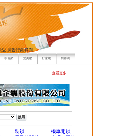
最愛
廣告行銷範例
學習網
愛美網
好家網
掏客網
查看更多
裝鎖
機車開鎖