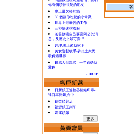
有誰跟朋友玩過這個，說明
你有個頭骨很硬的朋友
客
史上最欠揍的貓
30 個讓你吃驚的小常識
世界上最辛苦的工作
三秒快速摺衣服
爸爸接獲自己要當阿公的消
息，反應史上最可愛!!!
經理.晚上來我家吧
美女變聲歌手-夢想土家民
歌傳遍世界
最感人母親節 - 一句媽媽我
愛你
..more
日新鎖王遙控器鐘錶印章-
進口車開鎖,台中
信益鎖匙店
福源鎖王刻印
宏運鎖印