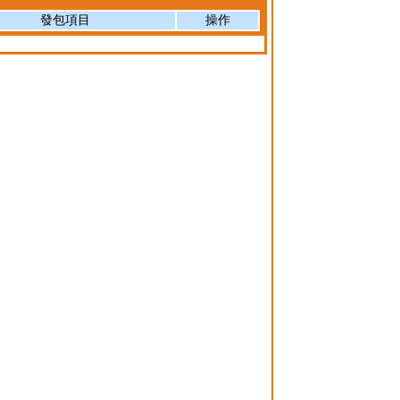
發包項目
操作