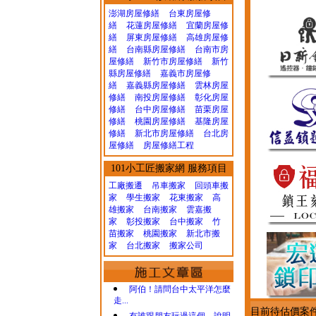
澎湖房屋修繕
台東房屋修
繕
花蓮房屋修繕
宜蘭房屋修
繕
屏東房屋修繕
高雄房屋修
繕
台南縣房屋修繕
台南市房
屋修繕
新竹市房屋修繕
新竹
縣房屋修繕
嘉義市房屋修
繕
嘉義縣房屋修繕
雲林房屋
修繕
南投房屋修繕
彰化房屋
修繕
台中房屋修繕
苗栗房屋
修繕
桃園房屋修繕
基隆房屋
修繕
新北市房屋修繕
台北房
屋修繕
房屋修繕工程
101小工匠搬家網 服務項目
工廠搬遷 吊車搬家
回頭車搬
家
學生搬家
花東搬家
高
雄搬家
台南搬家
雲嘉搬
家
彰投搬家
台中搬家
竹
苗搬家
桃園搬家
新北市搬
家
台北搬家
搬家公司
阿伯！請問台中太平洋怎麼
走...
目前待估價案