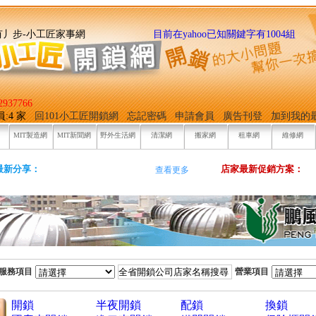
找它有丿步-小工匠家事網
目前在yahoo已知關鍵字有1004組
937766
員:4 家
回101小工匠開鎖網
忘記密碼
申請會員
廣告刊登
加到我的
MIT製造網
MIT新聞網
野外生活網
清潔網
搬家網
租車網
維修網
最新分享：
店家最新促銷方案：
查看更多
服務項目
營業項目
開鎖
半夜開鎖
配鎖
換鎖