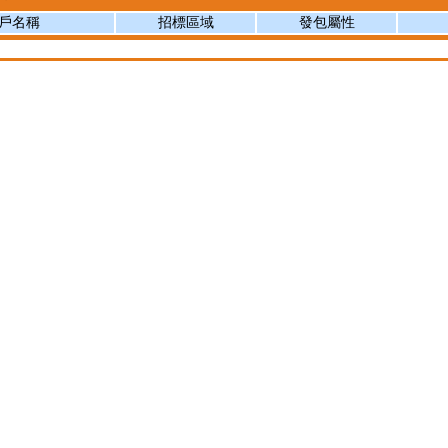
戶名稱
招標區域
發包屬性