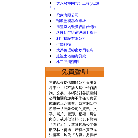
大永發室內設計工程(3Q設
計)
鼎豪有限公司
瑞欣監視器企業社
旭豐室內裝潢設計(全陽)
名匠鋁門紗窗玻璃工程行
利宇標記有限公司
佳勁科技
大榮修理紗窗紗門玻璃
建誠土地融資貸款
小工匠清潔網
本網站僅提供開鎖公司資訊參
考平台，並不涉入其中任何諮
詢、交易。本網站對各該開鎖
公司相關資訊亦不作任何實質
或形式上之審查。就本網站中
所載一切開鎖公司的資訊、文
字、照片、圖形、產權、廣告
內容、或其他資料（以下簡稱
『內容』），無論其為公開張
貼或私下傳送，若有不實或違
法情事，均為『內容』提供者