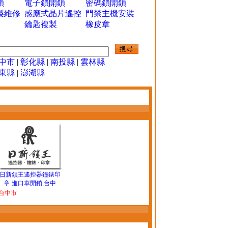
鎖
電子鎖開鎖
密碼鎖開鎖
製維修
感應式晶片遙控
門禁主機安裝
鑰匙複製
橡皮章
中市
|
彰化縣
|
南投縣
|
雲林縣
東縣
|
澎湖縣
日新鎖王遙控器鐘錶印
章-進口車開鎖,台中
台中市