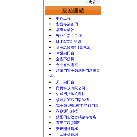
揚鈞工程
宏昌專業鋁門
福隆企業社
野外生活入口網
MIT產業新聞網
喬澤諾裝璜行(喬克諾)
偉盛鋁門窗
全國不銹鋼
台北有線電視
鎖羅門電子鎖感應門鎖專賣
店
天一鋁門窗
尚勇科技有限公司
佑威門控系統科技
修理紗窗紗門廖師傅
電子鎖-池旭科技-指紋門鎖
盈慶通訊科技
鎖羅門指紋密碼鎖專賣店
百宏工程(潤宏)
安正開發鋼構
小工匠修繕網