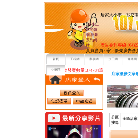
居家大小事，
101小工
匠開鎖
網-開鎖
系列網
廣告委刊專線:(04)22
站
黃頁會員:0家 優先廣告會
首頁
工程網
家事網
加工網
修繕網
小華陀
目前已成功發案數量:374784筆
店家撇步文章
分區
全區店家
搜尋