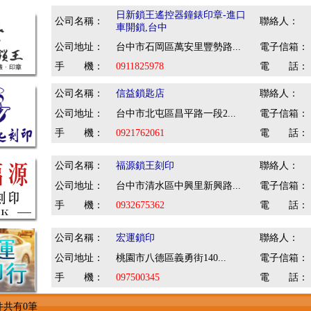
日新鎖王遙控器鐘錶印章-進口
公司名稱：
聯絡人：
車開鎖,台中
公司地址：
台中市石岡區萬安里豐勢路...
電子信箱：
手 機：
0911825978
電 話：
公司名稱：
信益鎖匙店
聯絡人：
公司地址：
台中市北屯區昌平路一段2...
電子信箱：
手 機：
0921762061
電 話：
公司名稱：
福源鎖王刻印
聯絡人：
公司地址：
台中市清水區中興里新興路...
電子信箱：
手 機：
0932675362
電 話：
公司名稱：
宏運鎖印
聯絡人：
公司地址：
桃園市八德區義勇街140...
電子信箱：
手 機：
097500345
電 話：
件共有0筆