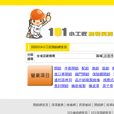
回到518小工匠開鎖網首頁
分區
全省店家搜尋
區域
搜尋
開鎖
半夜開鎖
配鎖
換鎖
裝鎖
進口車開鎖
鐵門開鎖
保險櫃開鎖
遙控器拷貝
晶片鎖複製維修
感應式
查封開鎖
鑰匙複製
橡皮章
原子章
開鎖網首頁
│
清潔服務
│
維修網
│
房屋修繕
│
開鎖網
│
租車
101修繕網黃頁
│
101清潔網黃頁
│