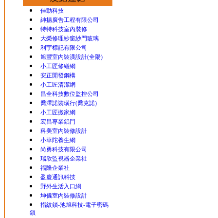
佳勁科技
紳揚廣告工程有限公司
特特科技室內裝修
大榮修理紗窗紗門玻璃
利宇標記有限公司
旭豐室內裝潢設計(全陽)
小工匠修繕網
安正開發鋼構
小工匠清潔網
昌全科技數位監控公司
喬澤諾裝璜行(喬克諾)
小工匠搬家網
宏昌專業鋁門
科美室內裝修設計
小華陀養生網
尚勇科技有限公司
瑞欣監視器企業社
福隆企業社
盈慶通訊科技
野外生活入口網
坤儀室內裝修設計
指紋鎖-池旭科技-電子密碼
鎖