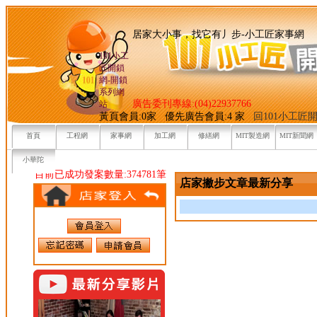
居家大小事，找它有丿步-小
101小工
匠開鎖
網-開鎖
系列網
廣告委刊專線:(04)22937766
站
黃頁會員:0家 優先廣告會員:4 家
回101小工匠
首頁
工程網
家事網
加工網
修繕網
MIT製造網
MIT新聞網
小華陀
目前已成功發案數量:374781筆
店家撇步文章最新分享