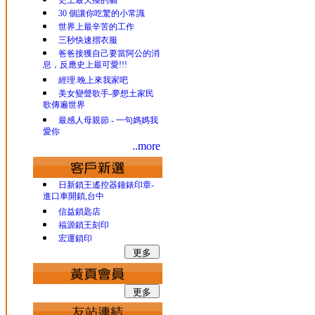
史上最欠揍的貓
30 個讓你吃驚的小常識
世界上最辛苦的工作
三秒快速摺衣服
爸爸接獲自己要當阿公的消
息，反應史上最可愛!!!
經理.晚上來我家吧
美女變聲歌手-夢想土家民
歌傳遍世界
最感人母親節 - 一句媽媽我
愛你
..more
日新鎖王遙控器鐘錶印章-
進口車開鎖,台中
信益鎖匙店
福源鎖王刻印
宏運鎖印