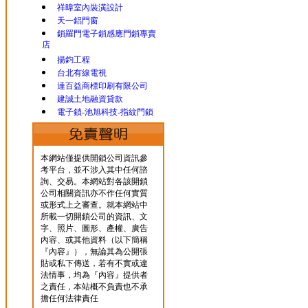
祥暐室內裝潢設計
天一鋁門窗
鎖羅門電子鎖感應門鎖專賣
店
揚鈞工程
台北有線電視
達百益商標印刷有限公司
建誠土地融資貸款
電子鎖-池旭科技-指紋門鎖
本網站僅提供開鎖公司資訊參
考平台，並不涉入其中任何諮
詢、交易。本網站對各該開鎖
公司相關資訊亦不作任何實質
或形式上之審查。就本網站中
所載一切開鎖公司的資訊、文
字、照片、圖形、產權、廣告
內容、或其他資料（以下簡稱
『內容』），無論其為公開張
貼或私下傳送，若有不實或違
法情事，均為『內容』提供者
之責任，本站概不負責也不承
擔任何法律責任