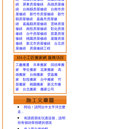
繕
屏東房屋修繕
高雄房屋修
繕
台南縣房屋修繕
台南市房
屋修繕
新竹市房屋修繕
新竹
縣房屋修繕
嘉義市房屋修
繕
嘉義縣房屋修繕
雲林房屋
修繕
南投房屋修繕
彰化房屋
修繕
台中房屋修繕
苗栗房屋
修繕
桃園房屋修繕
基隆房屋
修繕
新北市房屋修繕
台北房
屋修繕
房屋修繕工程
101小工匠搬家網 服務項目
工廠搬遷 吊車搬家
回頭車搬
家
學生搬家
花東搬家
高
雄搬家
台南搬家
雲嘉搬
家
彰投搬家
台中搬家
竹
苗搬家
桃園搬家
新北市搬
家
台北搬家
搬家公司
阿伯！請問台中太平洋怎麼
走...
有誰跟朋友玩過這個，說明
你有個頭骨很硬的朋友