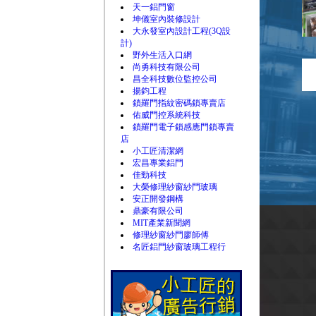
天一鋁門窗
坤儀室內裝修設計
大永發室內設計工程(3Q設
計)
野外生活入口網
尚勇科技有限公司
昌全科技數位監控公司
揚鈞工程
鎖羅門指紋密碼鎖專賣店
佑威門控系統科技
鎖羅門電子鎖感應門鎖專賣
店
小工匠清潔網
宏昌專業鋁門
佳勁科技
大榮修理紗窗紗門玻璃
安正開發鋼構
鼎豪有限公司
MIT產業新聞網
修理紗窗紗門廖師傅
名匠鋁門紗窗玻璃工程行