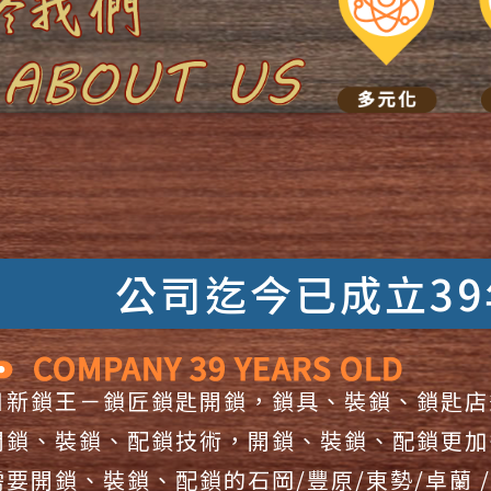
鎖
公司迄今已成立39
日新鎖王－鎖匠鎖匙開鎖，鎖具、裝鎖、鎖匙店
開鎖、裝鎖、配鎖技術，開鎖、裝鎖、配鎖更加
需要開鎖、裝鎖、配鎖的石岡/豐原/東勢/卓蘭 