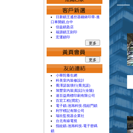
日新鎖王遙控器鐘錶印章-進
口車開鎖,台中
信益鎖匙店
福源鎖王刻印
宏運鎖印
小華陀養生網
科美室內裝修設計
喬澤諾裝璜行(喬克諾)
旭豐室內裝潢設計(全陽)
達百益商標印刷有限公司
百宏工程(潤宏)
電子鎖-池旭科技-指紋門鎖
利宇標記有限公司
瑞欣監視器企業社
台北有線電視
指紋鎖-池旭科技-電子密碼
鎖