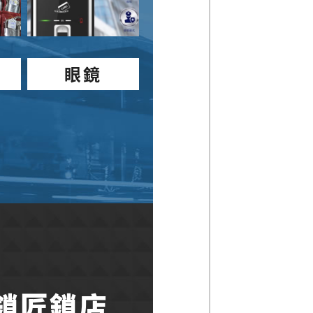
眼鏡
鎖匠鎖店