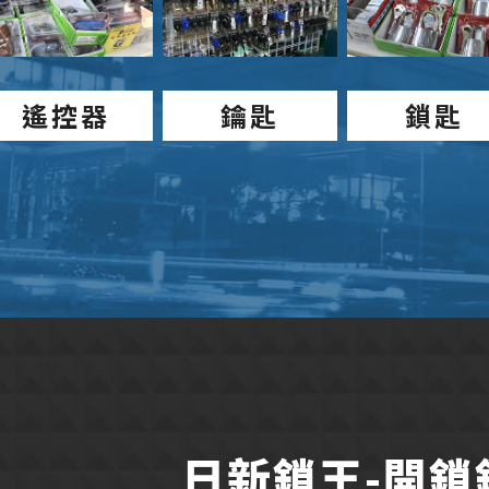
遙控器
鑰匙
鎖匙
日新鎖王-開鎖