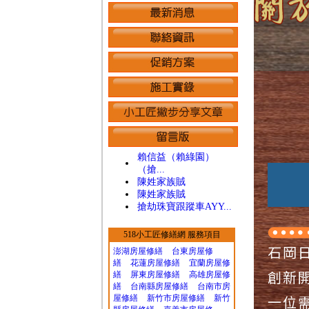
台中賓士開
賴信益（賴綠園）
（搶...
陳姓家族賊
陳姓家族賊
搶劫珠寶跟蹤車AYY...
518小工匠修繕網 服務項目
石岡
澎湖房屋修繕
台東房屋修
繕
花蓮房屋修繕
宜蘭房屋修
創新
繕
屏東房屋修繕
高雄房屋修
繕
台南縣房屋修繕
台南市房
一位
屋修繕
新竹市房屋修繕
新竹