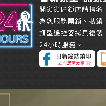
開鎖鎖匠鎖店請指名「
為您服務開鎖、裝鎖
類型遙控器拷貝複製
24小時服務。