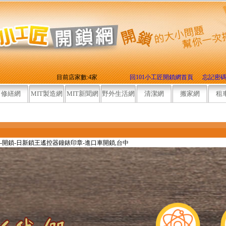
目前店家數:4家
回101小工匠開鎖網首頁
忘記密
修繕網
MIT製造網
MIT新聞網
野外生活網
清潔網
搬家網
租
日新鎖
-開鎖-日新鎖王遙控器鐘錶印章-進口車開鎖,台中
開鎖
開鎖