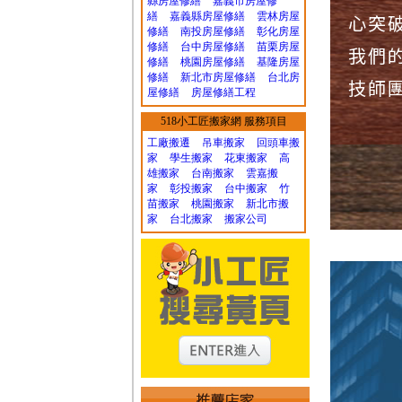
縣房屋修繕
嘉義市房屋修
繕
嘉義縣房屋修繕
雲林房屋
心突
修繕
南投房屋修繕
彰化房屋
修繕
台中房屋修繕
苗栗房屋
我們
修繕
桃園房屋修繕
基隆房屋
修繕
新北市房屋修繕
台北房
技師
屋修繕
房屋修繕工程
518小工匠搬家網 服務項目
工廠搬遷 吊車搬家
回頭車搬
家
學生搬家
花東搬家
高
雄搬家
台南搬家
雲嘉搬
家
彰投搬家
台中搬家
竹
苗搬家
桃園搬家
新北市搬
家
台北搬家
搬家公司