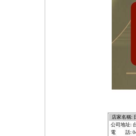
店家名稱:
公司地址:
電 話:
0