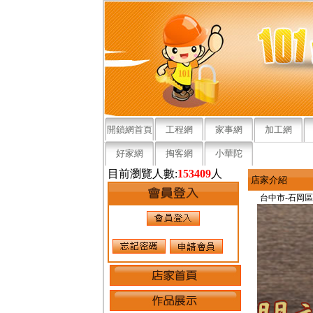
開鎖網首頁
工程網
家事網
加工網
好家網
掏客網
小華陀
目前瀏覽人數:
153409
人
店家介紹
台中市-石岡區
進口車開鎖
台中進口車
石岡進口車
賓士開鎖