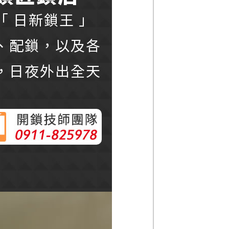
 日新鎖王 」
、配鎖，以及各
，日夜外出全天