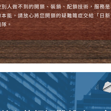
破別人做不到的開鎖、裝鎖、配鎖技術，服務是
的本能，請放心將您開鎖的疑難雜症交給「日新
團隊。