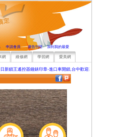
碼
申請會員
廣告刊登
加到我的最愛
車網
維修網
學習網
愛美網
王遙控器鐘錶印章-進口車開鎖,台中歡迎來電洽詢，竭誠為您服務