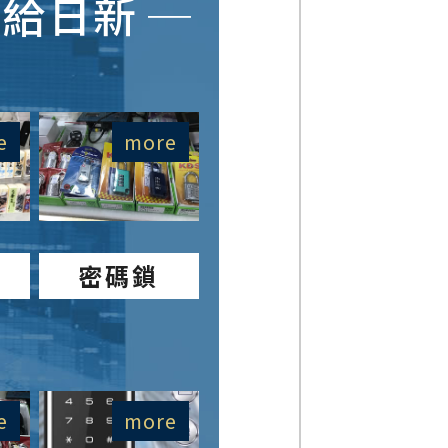
交給日新
e
more
密碼鎖
e
more