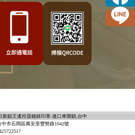
 日新鎖王遙控器鐘錶印章-進口車開鎖,台中
台中市石岡區萬安里豐勢路1042號
425722517