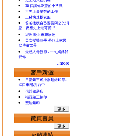
史上最欠揍的貓
30 個讓你吃驚的小常識
世界上最辛苦的工作
三秒快速摺衣服
爸爸接獲自己要當阿公的消
息，反應史上最可愛!!!
經理.晚上來我家吧
美女變聲歌手-夢想土家民
歌傳遍世界
最感人母親節 - 一句媽媽我
愛你
..more
日新鎖王遙控器鐘錶印章-
進口車開鎖,台中
信益鎖匙店
福源鎖王刻印
宏運鎖印