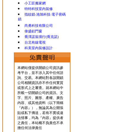
小工匠搬家網
特特科技室內裝修
指紋鎖-池旭科技-電子密碼
鎖
尚勇科技有限公司
偉盛鋁門窗
喬澤諾裝璜行(喬克諾)
台北有線電視
科美室內裝修設計
本網站僅提供開鎖公司資訊參
考平台，並不涉入其中任何諮
詢、交易。本網站對各該開鎖
公司相關資訊亦不作任何實質
或形式上之審查。就本網站中
所載一切開鎖公司的資訊、文
字、照片、圖形、產權、廣告
內容、或其他資料（以下簡稱
『內容』），無論其為公開張
貼或私下傳送，若有不實或違
法情事，均為『內容』提供者
之責任，本站概不負責也不承
擔任何法律責任