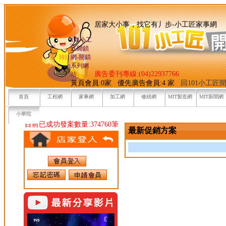
居家大小事，找它有丿步-小
101小工
匠開鎖
網-開鎖
系列網
廣告委刊專線:(04)22937766
站
黃頁會員:0家 優先廣告會員:4 家
回101小工匠
首頁
工程網
家事網
加工網
修繕網
MIT製造網
MIT新聞網
小華陀
目前已成功發案數量:374760筆
最新促銷方案