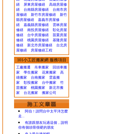
繕
屏東房屋修繕
高雄房屋修
繕
台南縣房屋修繕
台南市房
屋修繕
新竹市房屋修繕
新竹
縣房屋修繕
嘉義市房屋修
繕
嘉義縣房屋修繕
雲林房屋
修繕
南投房屋修繕
彰化房屋
修繕
台中房屋修繕
苗栗房屋
修繕
桃園房屋修繕
基隆房屋
修繕
新北市房屋修繕
台北房
屋修繕
房屋修繕工程
101小工匠搬家網 服務項目
工廠搬遷 吊車搬家
回頭車搬
家
學生搬家
花東搬家
高
雄搬家
台南搬家
雲嘉搬
家
彰投搬家
台中搬家
竹
苗搬家
桃園搬家
新北市搬
家
台北搬家
搬家公司
阿伯！請問台中太平洋怎麼
走...
有誰跟朋友玩過這個，說明
你有個頭骨很硬的朋友