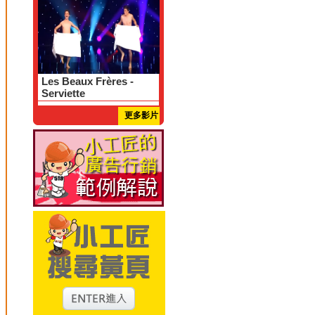
Les Beaux Frères -
Serviette
更多影片