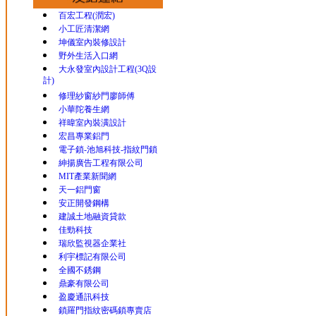
百宏工程(潤宏)
小工匠清潔網
坤儀室內裝修設計
野外生活入口網
大永發室內設計工程(3Q設
計)
修理紗窗紗門廖師傅
小華陀養生網
祥暐室內裝潢設計
宏昌專業鋁門
電子鎖-池旭科技-指紋門鎖
紳揚廣告工程有限公司
MIT產業新聞網
天一鋁門窗
安正開發鋼構
建誠土地融資貸款
佳勁科技
瑞欣監視器企業社
利宇標記有限公司
全國不銹鋼
鼎豪有限公司
盈慶通訊科技
鎖羅門指紋密碼鎖專賣店