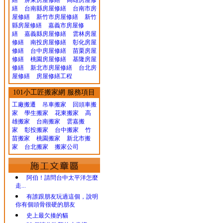
繕
屏東房屋修繕
高雄房屋修
繕
台南縣房屋修繕
台南市房
屋修繕
新竹市房屋修繕
新竹
縣房屋修繕
嘉義市房屋修
繕
嘉義縣房屋修繕
雲林房屋
修繕
南投房屋修繕
彰化房屋
修繕
台中房屋修繕
苗栗房屋
修繕
桃園房屋修繕
基隆房屋
修繕
新北市房屋修繕
台北房
屋修繕
房屋修繕工程
101小工匠搬家網 服務項目
工廠搬遷 吊車搬家
回頭車搬
家
學生搬家
花東搬家
高
雄搬家
台南搬家
雲嘉搬
家
彰投搬家
台中搬家
竹
苗搬家
桃園搬家
新北市搬
家
台北搬家
搬家公司
阿伯！請問台中太平洋怎麼
走...
有誰跟朋友玩過這個，說明
你有個頭骨很硬的朋友
史上最欠揍的貓