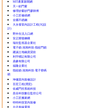
MIT產業新聞網
天一鋁門窗
修理紗窗紗門廖師傅
小工匠修繕網
全國不銹鋼
大永發室內設計工程(3Q設
計)
野外生活入口網
安正開發鋼構
瑞欣監視器企業社
電子鎖-池旭科技-指紋門鎖
建誠土地融資貸款
利宇標記有限公司
鼎豪有限公司
福隆企業社
指紋鎖-池旭科技-電子密碼
鎖
坤儀室內裝修設計
百宏工程(潤宏)
佑威門控系統科技
昌全科技數位監控公司
小工匠搬家網
特特科技室內裝修
台北有線電視