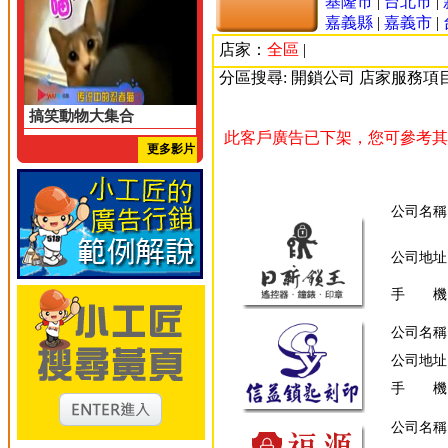
基隆市
|
台北市
|
嘉義縣
|
嘉義市
|
店家：
全區
|
分區搜尋: 開鎖公司 店家服務項
搞笑動物大集合
此客戶廣告已下架，您可參考其
更多影片
公司名稱
公司地址
手 機
公司名稱
公司地址
手 機
公司名稱