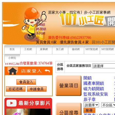
居家大小事，找它有丿步-小
101小工
匠開鎖
網-開鎖
系列網
廣告委刊專線:(04)22937766
站
黃頁會員:0家 優先廣告會員:4 家
回101小工匠
首頁
工程網
家事網
加工網
修繕網
MIT製造網
MIT新聞網
小華陀
目前已成功發案數量:374764筆
分區
全區店家服務項目
搜尋
開鎖
國產車開鎖
磁力鎖開鎖
監視系統安裝
原子章