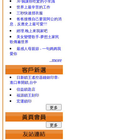
30 個讓你吃驚的小常識
世界上最辛苦的工作
三秒快速摺衣服
爸爸接獲自己要當阿公的消
息，反應史上最可愛!!!
經理.晚上來我家吧
美女變聲歌手-夢想土家民
歌傳遍世界
最感人母親節 - 一句媽媽我
愛你
..more
日新鎖王遙控器鐘錶印章-
進口車開鎖,台中
信益鎖匙店
福源鎖王刻印
宏運鎖印