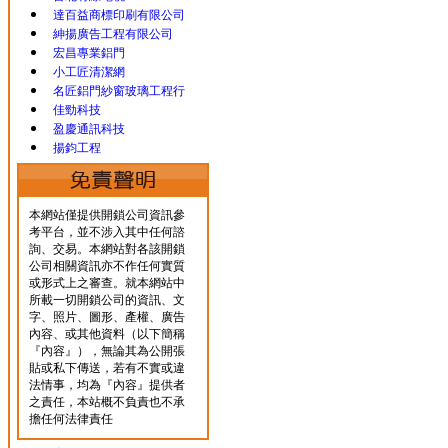
達百益商標印刷有限公司
紳揚廣告工程有限公司
宏昌專業鋁門
小工匠清潔網
名匠鋁門紗窗玻璃工程行
佳勁科技
盈慶通訊科技
揚鈞工程
本網站僅提供開鎖公司資訊參
考平台，並不涉入其中任何諮
詢、交易。本網站對各該開鎖
公司相關資訊亦不作任何實質
或形式上之審查。就本網站中
所載一切開鎖公司的資訊、文
字、照片、圖形、產權、廣告
內容、或其他資料（以下簡稱
『內容』），無論其為公開張
貼或私下傳送，若有不實或違
法情事，均為『內容』提供者
之責任，本站概不負責也不承
擔任何法律責任