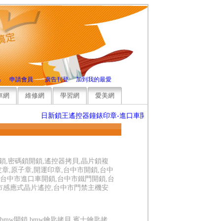
碼
申請會員
廣告刊登
加到我的最愛
車網
維修網
學習網
愛美網
日新鎖王遙控器鐘錶印章-進口車開鎖,台中歡迎來電洽詢，竭
開鎖,密碼鎖開鎖,遙控器拷貝,晶片鎖複
章,原子章,開運印章,台中市開鎖,台中
,台中市進口車開鎖,台中市鐵門開鎖,台
市感應式晶片遙控,台中市門禁主機安
bmw開鎖,bmw鑰匙拷貝,賓士鑰匙拷