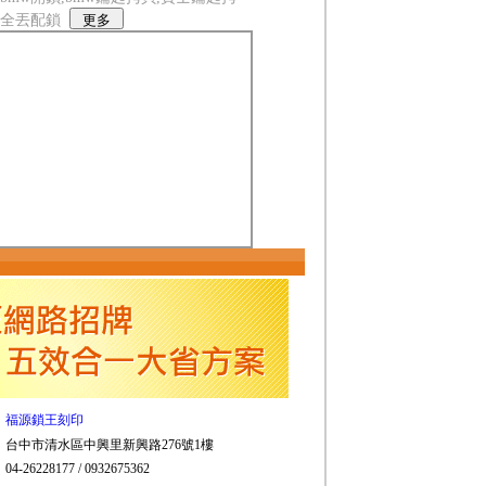
匙全丟配鎖
福源鎖王刻印
台中市清水區中興里新興路276號1樓
04-26228177 / 0932675362