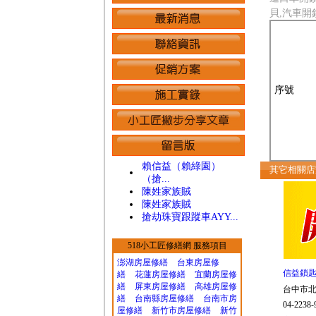
貝,汽車開
序號
賴信益（賴綠園）
其它相關
（搶...
陳姓家族賊
陳姓家族賊
搶劫珠寶跟蹤車AYY...
518小工匠修繕網 服務項目
澎湖房屋修繕
台東房屋修
信益鎖
繕
花蓮房屋修繕
宜蘭房屋修
繕
屏東房屋修繕
高雄房屋修
台中市北
繕
台南縣房屋修繕
台南市房
04-2238-
屋修繕
新竹市房屋修繕
新竹