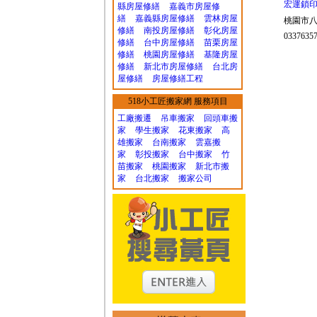
宏運鎖
縣房屋修繕
嘉義市房屋修
繕
嘉義縣房屋修繕
雲林房屋
桃園市八
修繕
南投房屋修繕
彰化房屋
03376357
修繕
台中房屋修繕
苗栗房屋
修繕
桃園房屋修繕
基隆房屋
修繕
新北市房屋修繕
台北房
屋修繕
房屋修繕工程
518小工匠搬家網 服務項目
工廠搬遷 吊車搬家
回頭車搬
家
學生搬家
花東搬家
高
雄搬家
台南搬家
雲嘉搬
家
彰投搬家
台中搬家
竹
苗搬家
桃園搬家
新北市搬
家
台北搬家
搬家公司