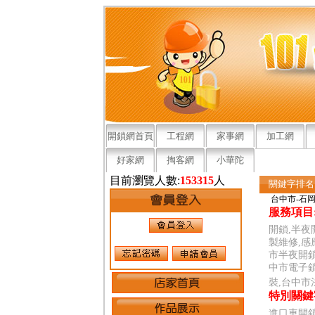
開鎖網首頁
工程網
家事網
加工網
好家網
掏客網
小華陀
目前瀏覽人數:
153315
人
關鍵字排名
台中市-石
服務項目
開鎖,半夜
製維修,感
市半夜開鎖
中市電子鎖
裝,台中市
特別關鍵
進口車開鎖