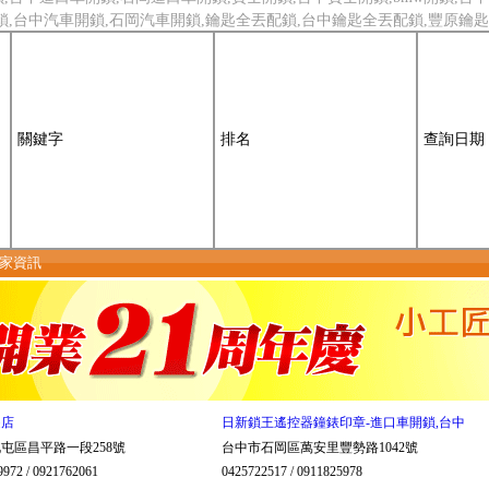
鎖,台中汽車開鎖,石岡汽車開鎖,鑰匙全丟配鎖,台中鑰匙全丟配鎖,豐原鑰
關鍵字
排名
查詢日期
店家資訊
匙店
日新鎖王遙控器鐘錶印章-進口車開鎖,台中
屯區昌平路一段258號
台中市石岡區萬安里豐勢路1042號
9972 / 0921762061
0425722517 / 0911825978