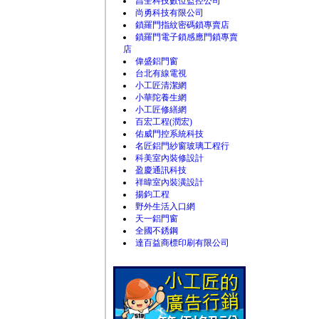
昌全科技數位監控公司
尚勇科技有限公司
鎖羅門指紋密碼鎖專賣店
鎖羅門電子鎖感應門鎖專賣
店
偉盛鋁門窗
台北有線電視
小工匠清潔網
小華陀養生網
小工匠修繕網
百宏工程(潤宏)
佑威門控系統科技
名匠鋁門紗窗玻璃工程行
科美室內裝修設計
盈慶通訊科技
祥暐室內裝潢設計
揚鈞工程
野外生活入口網
天一鋁門窗
全國不銹鋼
達百益商標印刷有限公司