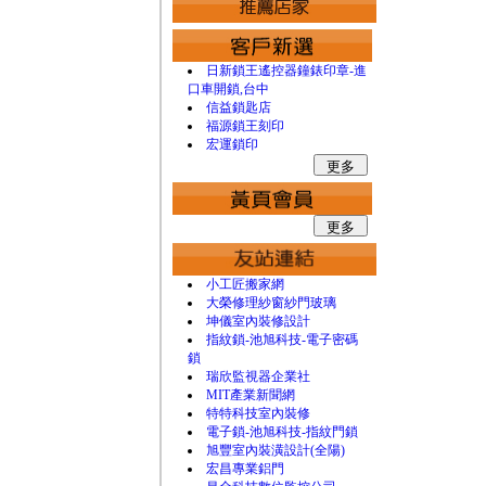
日新鎖王遙控器鐘錶印章-進
口車開鎖,台中
信益鎖匙店
福源鎖王刻印
宏運鎖印
小工匠搬家網
大榮修理紗窗紗門玻璃
坤儀室內裝修設計
指紋鎖-池旭科技-電子密碼
鎖
瑞欣監視器企業社
MIT產業新聞網
特特科技室內裝修
電子鎖-池旭科技-指紋門鎖
旭豐室內裝潢設計(全陽)
宏昌專業鋁門