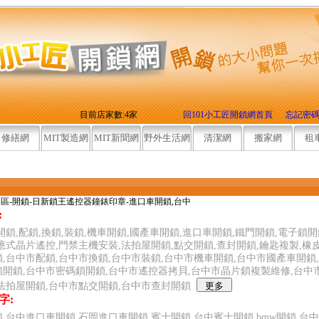
目前店家數:4家
回101小工匠開鎖網首頁
忘記密
修繕網
MIT製造網
MIT新聞網
野外生活網
清潔網
搬家網
租
岡區-開鎖-日新鎖王遙控器鐘錶印章-進口車開鎖,台中
:
開鎖,配鎖,換鎖,裝鎖,機車開鎖,國產車開鎖,進口車開鎖,鐵門開鎖,電子鎖
應式晶片遙控,門禁主機安裝,法拍屋開鎖,點交開鎖,查封開鎖,鑰匙複製,橡皮
,台中市配鎖,台中市換鎖,台中市裝鎖,台中市機車開鎖,台中市國產車開鎖
開鎖,台中市密碼鎖開鎖,台中市遙控器拷貝,台中市晶片鎖複製維修,台中
法拍屋開鎖,台中市點交開鎖,台中市查封開鎖
字:
,台中進口車開鎖,石岡進口車開鎖,賓士開鎖,台中賓士開鎖,bmw開鎖,台中