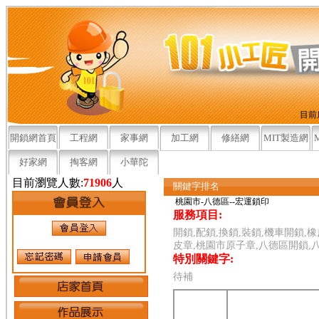
目前
開鎖網首頁
工程網
家事網
加工網
修繕網
MIT製造網
好家網
掏客網
小華陀
目前瀏覽人數:
71906
人
關鍵字排名
桃園市-八德區--宏運鎖印
服務項目:
開鎖,配鎖,換鎖,裝鎖,機車開鎖,
皮章,桃園市原子章,八德區開鎖,
特別關鍵字:
待補