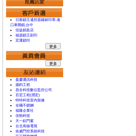
日新鎖王遙控器鐘錶印章-進
口車開鎖,台中
信益鎖匙店
福源鎖王刻印
宏運鎖印
盈慶通訊科技
揚鈞工程
昌全科技數位監控公司
百宏工程(潤宏)
特特科技室內裝修
全國不銹鋼
福隆企業社
佳勁科技
天一鋁門窗
台北有線電視
佑威門控系統科技