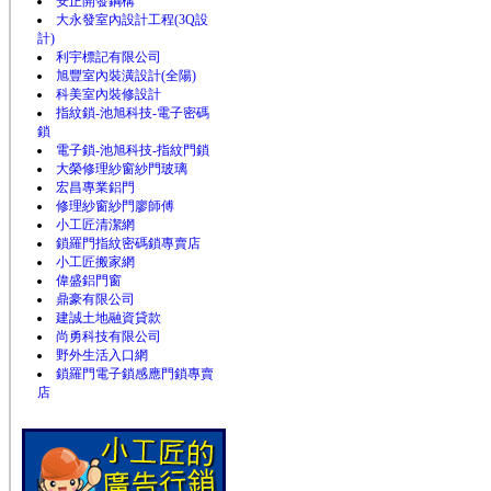
安正開發鋼構
大永發室內設計工程(3Q設
計)
利宇標記有限公司
旭豐室內裝潢設計(全陽)
科美室內裝修設計
指紋鎖-池旭科技-電子密碼
鎖
電子鎖-池旭科技-指紋門鎖
大榮修理紗窗紗門玻璃
宏昌專業鋁門
修理紗窗紗門廖師傅
小工匠清潔網
鎖羅門指紋密碼鎖專賣店
小工匠搬家網
偉盛鋁門窗
鼎豪有限公司
建誠土地融資貸款
尚勇科技有限公司
野外生活入口網
鎖羅門電子鎖感應門鎖專賣
店