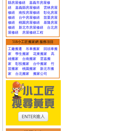
縣房屋修繕
嘉義市房屋修
繕
嘉義縣房屋修繕
雲林房屋
修繕
南投房屋修繕
彰化房屋
修繕
台中房屋修繕
苗栗房屋
修繕
桃園房屋修繕
基隆房屋
修繕
新北市房屋修繕
台北房
屋修繕
房屋修繕工程
518小工匠搬家網 服務項目
工廠搬遷 吊車搬家
回頭車搬
家
學生搬家
花東搬家
高
雄搬家
台南搬家
雲嘉搬
家
彰投搬家
台中搬家
竹
苗搬家
桃園搬家
新北市搬
家
台北搬家
搬家公司