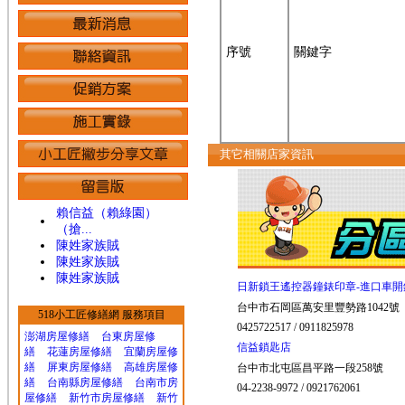
序號
關鍵字
其它相關店家資訊
賴信益（賴綠園）
（搶...
陳姓家族賊
陳姓家族賊
陳姓家族賊
日新鎖王遙控器鐘錶印章-進口車開
台中市石岡區萬安里豐勢路1042號
518小工匠修繕網 服務項目
0425722517 / 0911825978
澎湖房屋修繕
台東房屋修
信益鎖匙店
繕
花蓮房屋修繕
宜蘭房屋修
繕
屏東房屋修繕
高雄房屋修
台中市北屯區昌平路一段258號
繕
台南縣房屋修繕
台南市房
04-2238-9972 / 0921762061
屋修繕
新竹市房屋修繕
新竹