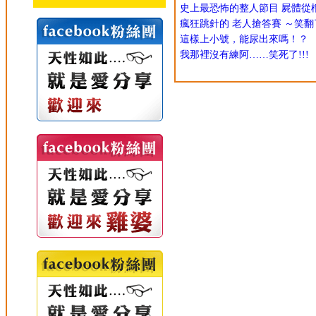
史上最恐怖的整人節目 屍體從
瘋狂跳針的 老人搶答賽 ～笑翻
這樣上小號，能尿出來嗎！？
我那裡沒有練阿……笑死了!!!