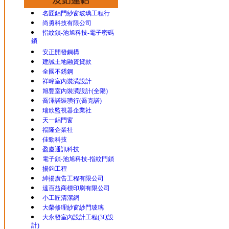
名匠鋁門紗窗玻璃工程行
尚勇科技有限公司
指紋鎖-池旭科技-電子密碼
鎖
安正開發鋼構
建誠土地融資貸款
全國不銹鋼
祥暐室內裝潢設計
旭豐室內裝潢設計(全陽)
喬澤諾裝璜行(喬克諾)
瑞欣監視器企業社
天一鋁門窗
福隆企業社
佳勁科技
盈慶通訊科技
電子鎖-池旭科技-指紋門鎖
揚鈞工程
紳揚廣告工程有限公司
達百益商標印刷有限公司
小工匠清潔網
大榮修理紗窗紗門玻璃
大永發室內設計工程(3Q設
計)