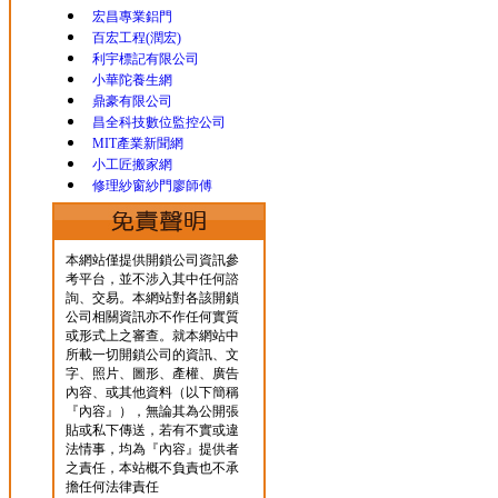
宏昌專業鋁門
百宏工程(潤宏)
利宇標記有限公司
小華陀養生網
鼎豪有限公司
昌全科技數位監控公司
MIT產業新聞網
小工匠搬家網
修理紗窗紗門廖師傅
本網站僅提供開鎖公司資訊參
考平台，並不涉入其中任何諮
詢、交易。本網站對各該開鎖
公司相關資訊亦不作任何實質
或形式上之審查。就本網站中
所載一切開鎖公司的資訊、文
字、照片、圖形、產權、廣告
內容、或其他資料（以下簡稱
『內容』），無論其為公開張
貼或私下傳送，若有不實或違
法情事，均為『內容』提供者
之責任，本站概不負責也不承
擔任何法律責任