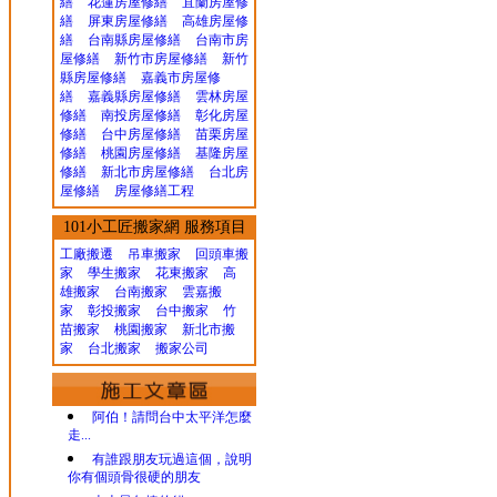
繕
花蓮房屋修繕
宜蘭房屋修
繕
屏東房屋修繕
高雄房屋修
繕
台南縣房屋修繕
台南市房
屋修繕
新竹市房屋修繕
新竹
縣房屋修繕
嘉義市房屋修
繕
嘉義縣房屋修繕
雲林房屋
修繕
南投房屋修繕
彰化房屋
修繕
台中房屋修繕
苗栗房屋
修繕
桃園房屋修繕
基隆房屋
修繕
新北市房屋修繕
台北房
屋修繕
房屋修繕工程
101小工匠搬家網 服務項目
工廠搬遷 吊車搬家
回頭車搬
家
學生搬家
花東搬家
高
雄搬家
台南搬家
雲嘉搬
家
彰投搬家
台中搬家
竹
苗搬家
桃園搬家
新北市搬
家
台北搬家
搬家公司
阿伯！請問台中太平洋怎麼
走...
有誰跟朋友玩過這個，說明
你有個頭骨很硬的朋友