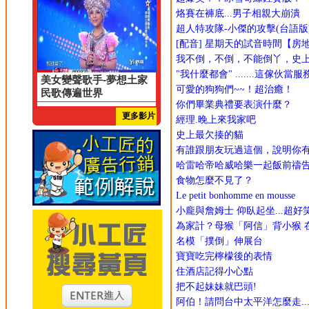
烙賽在褲底...男子相親大崩潰
超人特攻隊-小傑的攻擊(台語版
[配音] 星期天的試音時間【房
我不倒，不倒，不能倒丫，史
"我什麼都會" .......這傢伙當服務
美女變聲歌手-夢想土家
可愛的狗狗們~~！超治癒！
民歌傳遍世界
你們畢業典禮要表演什麼？
更多影片
經理.晚上來我家吧
史上最欠揍的貓
有誰跟朋友玩過這個，說明你
哈雷哈帝哈威哈樂一起飯前禱
食物怎麼不見了？
Le petit bonhomme en mousse
小龐與詹姆士 仰臥起坐...超好
為家計？母猴「阿信」背小猴 
名模「撲倒」伸展台
寶寶吃完檸檬後的表情
住酒店記得小心點
把不起妹妹就巴頭!
阿伯！請問台中太平洋怎麼走..