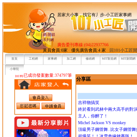
居家大小事，找它有丿步-小
101小工
匠開鎖
網-開鎖
系列網
廣告委刊專線:(04)22937766
站
黃頁會員:0家 優先廣告會員:4 家
回101小工匠
首頁
工程網
家事網
加工網
修繕網
MIT製造網
MIT新聞網
小華陀
目前已成功發案數量:374797筆
分享區
吉祥物搞笑
終於看到武林中兩大高手的對
主人，你醉了！
Michel Jackson VS monkey
頂級男子鋼管舞..比女子鋼管舞好看
超爆笑！！冰雪奇緣銼賽版！