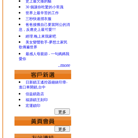
史上最欠揍的貓
30 個讓你吃驚的小常識
世界上最辛苦的工作
三秒快速摺衣服
爸爸接獲自己要當阿公的消
息，反應史上最可愛!!!
經理.晚上來我家吧
美女變聲歌手-夢想土家民
歌傳遍世界
最感人母親節 - 一句媽媽我
愛你
..more
日新鎖王遙控器鐘錶印章-
進口車開鎖,台中
信益鎖匙店
福源鎖王刻印
宏運鎖印