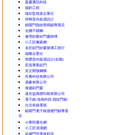
盈慶通訊科技
揚鈞工程
瑞欣監視器企業社
祥暐室內裝潢設計
鎖羅門指紋密碼鎖專賣店
全國不銹鋼
修理紗窗紗門廖師傅
小工匠搬家網
名匠鋁門紗窗玻璃工程行
福隆企業社
旭豐室內裝潢設計(全陽)
宏昌專業鋁門
安正開發鋼構
尚勇科技有限公司
鼎豪有限公司
偉盛鋁門窗
達百益商標印刷有限公司
電子鎖-池旭科技-指紋門鎖
台北有線電視
鎖羅門電子鎖感應門鎖專賣
店
小華陀養生網
小工匠清潔網
佑威門控系統科技