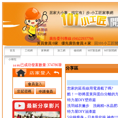
居家大小事，找它有丿步-小
101小工
匠開鎖
網-開鎖
系列網
廣告委刊專線:(04)22937766
站
黃頁會員:0家 優先廣告會員:4 家
回101小工匠
首頁
工程網
家事網
加工網
修繕網
MIT製造網
MIT新聞網
小華陀
目前已成功發案數量:374786筆
分享區
您家的延長線用電過載了嗎?
酷！一秒將蛋黃與蛋白分離的
特力屋DIY壁癌篇
洗羽絨衣撇步 洗碗精+水晶肥
特力屋DIY油漆篇
5分鐘瘦身－日本骨盆操 神奇!!