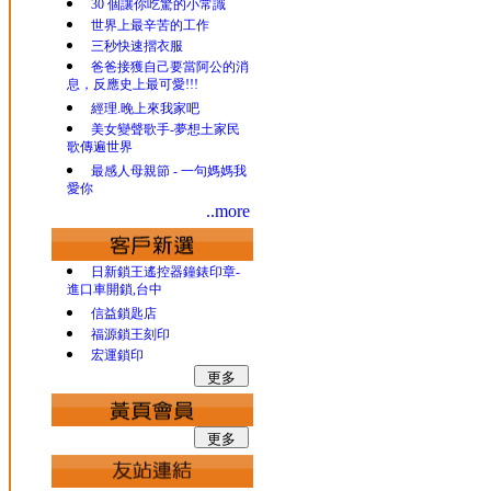
30 個讓你吃驚的小常識
世界上最辛苦的工作
三秒快速摺衣服
爸爸接獲自己要當阿公的消
息，反應史上最可愛!!!
經理.晚上來我家吧
美女變聲歌手-夢想土家民
歌傳遍世界
最感人母親節 - 一句媽媽我
愛你
..more
日新鎖王遙控器鐘錶印章-
進口車開鎖,台中
信益鎖匙店
福源鎖王刻印
宏運鎖印