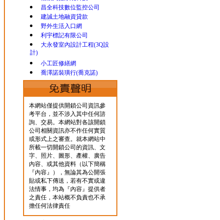
昌全科技數位監控公司
建誠土地融資貸款
野外生活入口網
利宇標記有限公司
大永發室內設計工程(3Q設
計)
小工匠修繕網
喬澤諾裝璜行(喬克諾)
本網站僅提供開鎖公司資訊參
考平台，並不涉入其中任何諮
詢、交易。本網站對各該開鎖
公司相關資訊亦不作任何實質
或形式上之審查。就本網站中
所載一切開鎖公司的資訊、文
字、照片、圖形、產權、廣告
內容、或其他資料（以下簡稱
『內容』），無論其為公開張
貼或私下傳送，若有不實或違
法情事，均為『內容』提供者
之責任，本站概不負責也不承
擔任何法律責任