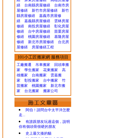
繕
屏東房屋修繕
高雄房屋修
繕
台南縣房屋修繕
台南市房
屋修繕
新竹市房屋修繕
新竹
縣房屋修繕
嘉義市房屋修
繕
嘉義縣房屋修繕
雲林房屋
修繕
南投房屋修繕
彰化房屋
修繕
台中房屋修繕
苗栗房屋
修繕
桃園房屋修繕
基隆房屋
修繕
新北市房屋修繕
台北房
屋修繕
房屋修繕工程
101小工匠搬家網 服務項目
工廠搬遷 吊車搬家
回頭車搬
家
學生搬家
花東搬家
高
雄搬家
台南搬家
雲嘉搬
家
彰投搬家
台中搬家
竹
苗搬家
桃園搬家
新北市搬
家
台北搬家
搬家公司
阿伯！請問台中太平洋怎麼
走...
有誰跟朋友玩過這個，說明
你有個頭骨很硬的朋友
史上最欠揍的貓