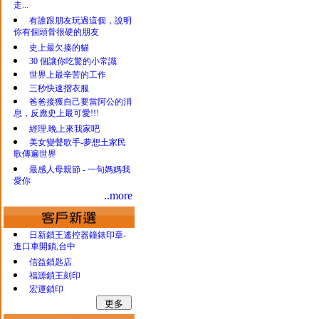
走...
有誰跟朋友玩過這個，說明
你有個頭骨很硬的朋友
史上最欠揍的貓
30 個讓你吃驚的小常識
世界上最辛苦的工作
三秒快速摺衣服
爸爸接獲自己要當阿公的消
息，反應史上最可愛!!!
經理.晚上來我家吧
美女變聲歌手-夢想土家民
歌傳遍世界
最感人母親節 - 一句媽媽我
愛你
..more
日新鎖王遙控器鐘錶印章-
進口車開鎖,台中
信益鎖匙店
福源鎖王刻印
宏運鎖印