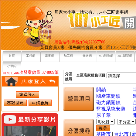
居家大小事，找它有丿步-小工
101小工
匠開鎖
網-開鎖
系列網
廣告委刊專線:(04)22937766
站
黃頁會員:0家 優先廣告會員:4 家
回101小工匠
首頁
工程網
家事網
加工網
修繕網
MIT製造網
MIT新聞網
小華陀
目前已成功發案數量:374809筆
分區
全區店家服務項目
搜尋
開鎖
國產車開鎖
磁力鎖開鎖
監視系統安裝
原子章
基隆市
|
台北市
|