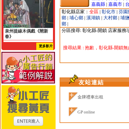
嘉義縣
|
嘉義市
|
彰化縣店家：
全區
|
彰化市
|
芬園
鄉
|
埔心鄉
|
溪湖鎮
|
大村鄉
|
埔
鄉
|
分區搜尋: 彰化縣-開鎖 店家服務
泉州提線木偶戲《閙新
春》
更多影片
搜尋結果 : 抱歉，彰化縣-開鎖
友站連結
金牌禮車出租
GP online