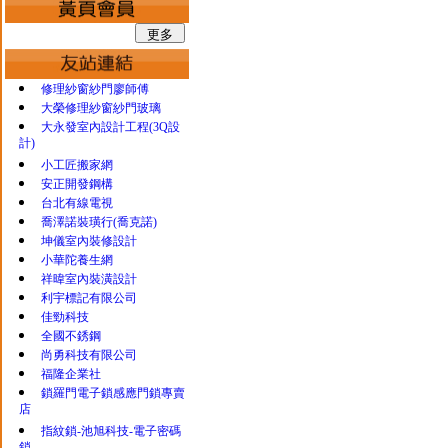
修理紗窗紗門廖師傅
大榮修理紗窗紗門玻璃
大永發室內設計工程(3Q設
計)
小工匠搬家網
安正開發鋼構
台北有線電視
喬澤諾裝璜行(喬克諾)
坤儀室內裝修設計
小華陀養生網
祥暐室內裝潢設計
利宇標記有限公司
佳勁科技
全國不銹鋼
尚勇科技有限公司
福隆企業社
鎖羅門電子鎖感應門鎖專賣
店
指紋鎖-池旭科技-電子密碼