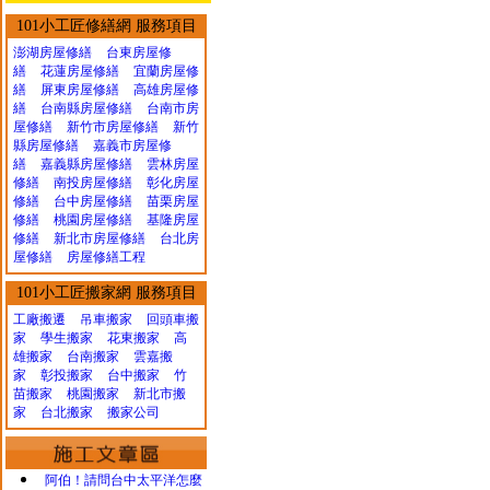
101小工匠修繕網 服務項目
澎湖房屋修繕
台東房屋修
繕
花蓮房屋修繕
宜蘭房屋修
繕
屏東房屋修繕
高雄房屋修
繕
台南縣房屋修繕
台南市房
屋修繕
新竹市房屋修繕
新竹
縣房屋修繕
嘉義市房屋修
繕
嘉義縣房屋修繕
雲林房屋
修繕
南投房屋修繕
彰化房屋
修繕
台中房屋修繕
苗栗房屋
修繕
桃園房屋修繕
基隆房屋
修繕
新北市房屋修繕
台北房
屋修繕
房屋修繕工程
101小工匠搬家網 服務項目
工廠搬遷 吊車搬家
回頭車搬
家
學生搬家
花東搬家
高
雄搬家
台南搬家
雲嘉搬
家
彰投搬家
台中搬家
竹
苗搬家
桃園搬家
新北市搬
家
台北搬家
搬家公司
阿伯！請問台中太平洋怎麼