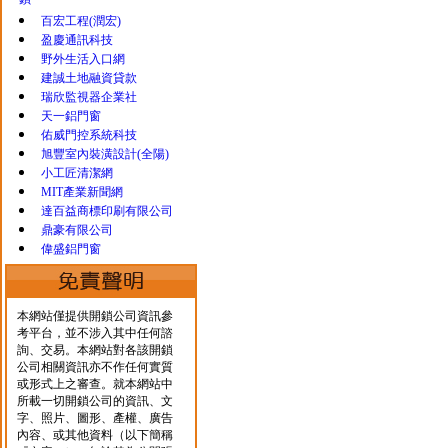
鎖
百宏工程(潤宏)
盈慶通訊科技
野外生活入口網
建誠土地融資貸款
瑞欣監視器企業社
天一鋁門窗
佑威門控系統科技
旭豐室內裝潢設計(全陽)
小工匠清潔網
MIT產業新聞網
達百益商標印刷有限公司
鼎豪有限公司
偉盛鋁門窗
本網站僅提供開鎖公司資訊參
考平台，並不涉入其中任何諮
詢、交易。本網站對各該開鎖
公司相關資訊亦不作任何實質
或形式上之審查。就本網站中
所載一切開鎖公司的資訊、文
字、照片、圖形、產權、廣告
內容、或其他資料（以下簡稱