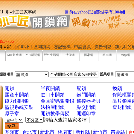
找它有丿步-小工匠家事網
目前在yahoo已知關鍵字有1004組
937766
員:4 家
回101小工匠開鎖網
忘記密碼
申請會員
廣告刊登
加到我的
網
MIT製造網
MIT新聞網
野外生活網
清潔網
搬家網
租車網
維修網
服務項目
營業項目
開鎖
半夜開鎖
配鎖
換鎖
國產車開鎖
進口車開鎖
鐵門開鎖
保險櫃開
磁力鎖開鎖
金庫密碼鎖開鎖
遙控器拷貝
晶片鎖複
監視系統安裝
法拍屋開鎖
點交開鎖
查封開鎖
原子章
開鎖教學傳授
開運印章
請輸入查詢店家名稱
基隆市
|
台北市
|
新北市
|
桃園市
|
新竹縣
|
新竹市
|
苗栗縣
|
台