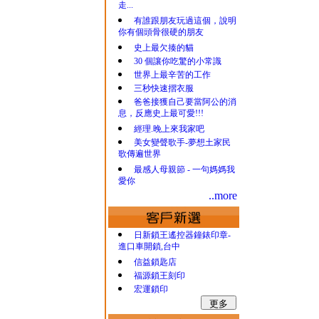
走...
有誰跟朋友玩過這個，說明
你有個頭骨很硬的朋友
史上最欠揍的貓
30 個讓你吃驚的小常識
世界上最辛苦的工作
三秒快速摺衣服
爸爸接獲自己要當阿公的消
息，反應史上最可愛!!!
經理.晚上來我家吧
美女變聲歌手-夢想土家民
歌傳遍世界
最感人母親節 - 一句媽媽我
愛你
..more
日新鎖王遙控器鐘錶印章-
進口車開鎖,台中
信益鎖匙店
福源鎖王刻印
宏運鎖印