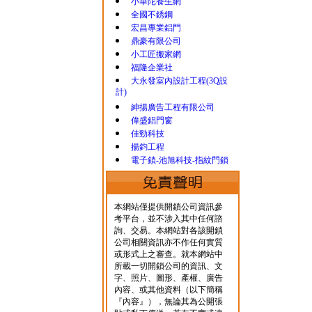
小華陀養生網
全國不銹鋼
宏昌專業鋁門
鼎豪有限公司
小工匠搬家網
福隆企業社
大永發室內設計工程(3Q設
計)
紳揚廣告工程有限公司
偉盛鋁門窗
佳勁科技
揚鈞工程
電子鎖-池旭科技-指紋門鎖
本網站僅提供開鎖公司資訊參
考平台，並不涉入其中任何諮
詢、交易。本網站對各該開鎖
公司相關資訊亦不作任何實質
或形式上之審查。就本網站中
所載一切開鎖公司的資訊、文
字、照片、圖形、產權、廣告
內容、或其他資料（以下簡稱
『內容』），無論其為公開張