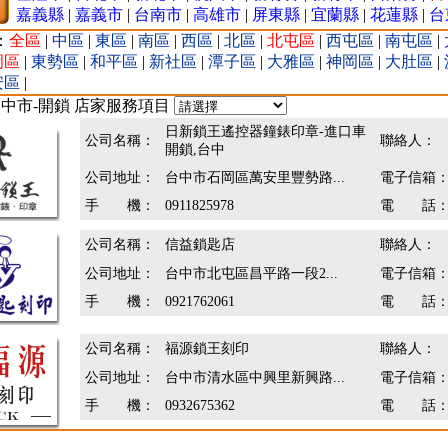
嘉義縣
|
嘉義市
|
台南市
|
高雄市
|
屏東縣
|
宜蘭縣
|
花蓮縣
|
台
：
全區
|
中區
|
東區
|
南區
|
西區
|
北區
|
北屯區
|
西屯區
|
南屯區
|
岡區
|
東勢區
|
和平區
|
新社區
|
潭子區
|
大雅區
|
神岡區
|
大肚區
|
安區
|
台中市-開鎖 店家服務項目
日新鎖王遙控器鐘錶印章-進口車
公司名稱：
聯絡人：
開鎖,台中
公司地址：
台中市石岡區萬安里豐勢路...
電子信箱
手 機：
0911825978
電 話
公司名稱：
信益鎖匙店
聯絡人：
公司地址：
台中市北屯區昌平路一段2...
電子信箱
手 機：
0921762061
電 話
公司名稱：
福源鎖王刻印
聯絡人：
公司地址：
台中市清水區中興里新興路...
電子信箱
手 機：
0932675362
電 話