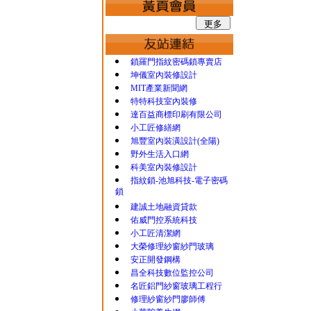
鎖羅門指紋密碼鎖專賣店
坤儀室內裝修設計
MIT產業新聞網
特特科技室內裝修
達百益商標印刷有限公司
小工匠修繕網
旭豐室內裝潢設計(全陽)
野外生活入口網
科美室內裝修設計
指紋鎖-池旭科技-電子密碼
鎖
建誠土地融資貸款
佑威門控系統科技
小工匠清潔網
大榮修理紗窗紗門玻璃
安正開發鋼構
昌全科技數位監控公司
名匠鋁門紗窗玻璃工程行
修理紗窗紗門廖師傅