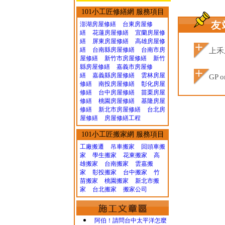
101小工匠修繕網 服務項目
友
澎湖房屋修繕
台東房屋修
繕
花蓮房屋修繕
宜蘭房屋修
繕
屏東房屋修繕
高雄房屋修
繕
台南縣房屋修繕
台南市房
上禾
屋修繕
新竹市房屋修繕
新竹
縣房屋修繕
嘉義市房屋修
繕
嘉義縣房屋修繕
雲林房屋
GP o
修繕
南投房屋修繕
彰化房屋
修繕
台中房屋修繕
苗栗房屋
修繕
桃園房屋修繕
基隆房屋
修繕
新北市房屋修繕
台北房
屋修繕
房屋修繕工程
101小工匠搬家網 服務項目
工廠搬遷 吊車搬家
回頭車搬
家
學生搬家
花東搬家
高
雄搬家
台南搬家
雲嘉搬
家
彰投搬家
台中搬家
竹
苗搬家
桃園搬家
新北市搬
家
台北搬家
搬家公司
阿伯！請問台中太平洋怎麼