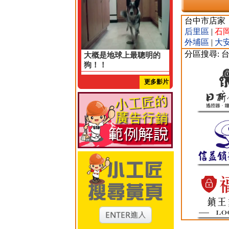
台中市店家
后里區
|
石
外埔區
|
大
分區搜尋: 
大概是地球上最聰明的
狗！！
更多影片