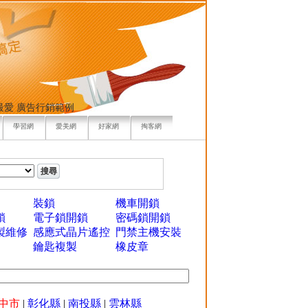
最愛
廣告行銷範例
學習網
愛美網
好家網
掏客網
裝鎖
機車開鎖
鎖
電子鎖開鎖
密碼鎖開鎖
製維修
感應式晶片遙控
門禁主機安裝
鑰匙複製
橡皮章
中市
|
彰化縣
|
南投縣
|
雲林縣