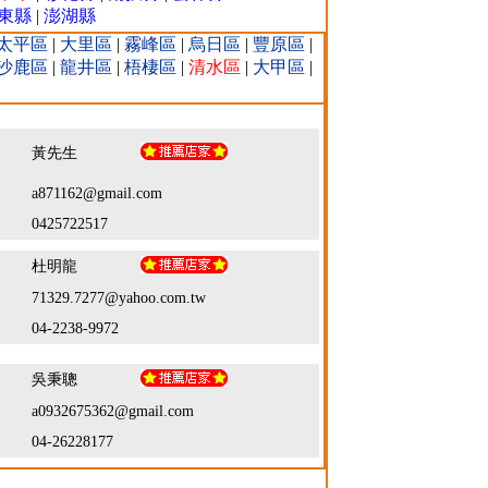
東縣
|
澎湖縣
太平區
|
大里區
|
霧峰區
|
烏日區
|
豐原區
|
沙鹿區
|
龍井區
|
梧棲區
|
清水區
|
大甲區
|
黃先生
：
a871162@gmail.com
：
0425722517
杜明龍
：
71329.7277@yahoo.com.tw
：
04-2238-9972
吳秉聰
：
a0932675362@gmail.com
：
04-26228177