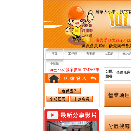
居家大小事，
101小工
匠開鎖
網-開鎖
系列網
廣告委刊專線:(04)22
站
黃頁會員:0家 優先廣告會
首頁
工程網
家事網
加工網
修繕
小華陀
目前已成功發案數量:374765筆
分區
全區店家
搜尋