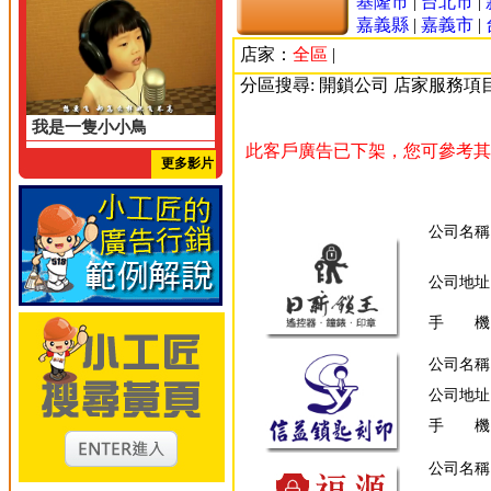
基隆市
|
台北市
|
嘉義縣
|
嘉義市
|
店家：
全區
|
分區搜尋: 開鎖公司 店家服務項
我是一隻小小鳥
此客戶廣告已下架，您可參考其
更多影片
公司名稱
公司地址
手 機
公司名稱
公司地址
手 機
公司名稱