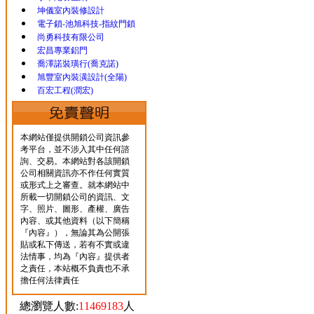
坤儀室內裝修設計
電子鎖-池旭科技-指紋門鎖
尚勇科技有限公司
宏昌專業鋁門
喬澤諾裝璜行(喬克諾)
旭豐室內裝潢設計(全陽)
百宏工程(潤宏)
本網站僅提供開鎖公司資訊參
考平台，並不涉入其中任何諮
詢、交易。本網站對各該開鎖
公司相關資訊亦不作任何實質
或形式上之審查。就本網站中
所載一切開鎖公司的資訊、文
字、照片、圖形、產權、廣告
內容、或其他資料（以下簡稱
『內容』），無論其為公開張
貼或私下傳送，若有不實或違
法情事，均為『內容』提供者
之責任，本站概不負責也不承
擔任何法律責任
總瀏覽人數:
11469183
人