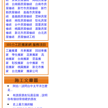
繕
屏東房屋修繕
高雄房屋修
繕
台南縣房屋修繕
台南市房
屋修繕
新竹市房屋修繕
新竹
縣房屋修繕
嘉義市房屋修
繕
嘉義縣房屋修繕
雲林房屋
修繕
南投房屋修繕
彰化房屋
修繕
台中房屋修繕
苗栗房屋
修繕
桃園房屋修繕
基隆房屋
修繕
新北市房屋修繕
台北房
屋修繕
房屋修繕工程
101小工匠搬家網 服務項目
工廠搬遷 吊車搬家
回頭車搬
家
學生搬家
花東搬家
高
雄搬家
台南搬家
雲嘉搬
家
彰投搬家
台中搬家
竹
苗搬家
桃園搬家
新北市搬
家
台北搬家
搬家公司
阿伯！請問台中太平洋怎麼
走...
有誰跟朋友玩過這個，說明
你有個頭骨很硬的朋友
史上最欠揍的貓