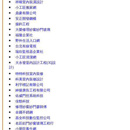
祥暐室內裝潢設計
小工匠搬家網
鼎豪有限公司
安正開發鋼構
揚鈞工程
大榮修理紗窗紗門玻璃
福隆企業社
野外生活入口網
台北有線電視
瑞欣監視器企業社
小工匠清潔網
大永發室內設計工程(3Q設
計)
特特科技室內裝修
科美室內裝修設計
利宇標記有限公司
紳揚廣告工程有限公司
佑威門控系統科技
佳勁科技
修理紗窗紗門廖師傅
全國不銹鋼
昌全科技數位監控公司
名匠鋁門紗窗玻璃工程行
小華陀養生網