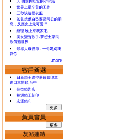
30 個讓你吃驚的小常識
世界上最辛苦的工作
三秒快速摺衣服
爸爸接獲自己要當阿公的消
息，反應史上最可愛!!!
經理.晚上來我家吧
美女變聲歌手-夢想土家民
歌傳遍世界
最感人母親節 - 一句媽媽我
愛你
..more
日新鎖王遙控器鐘錶印章-
進口車開鎖,台中
信益鎖匙店
福源鎖王刻印
宏運鎖印