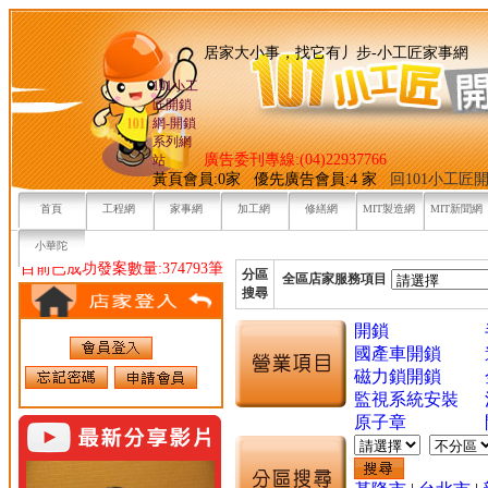
居家大小事，找它有丿步-小
101小工
匠開鎖
網-開鎖
系列網
廣告委刊專線:(04)22937766
站
黃頁會員:0家 優先廣告會員:4 家
回101小工匠
首頁
工程網
家事網
加工網
修繕網
MIT製造網
MIT新聞網
小華陀
目前已成功發案數量:374793筆
分區
全區店家服務項目
搜尋
開鎖
國產車開鎖
磁力鎖開鎖
監視系統安裝
原子章